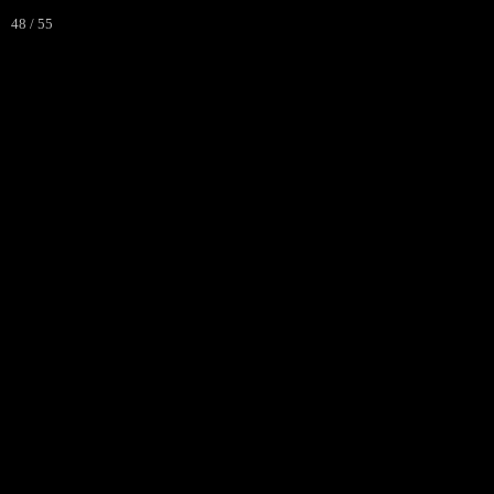
48 / 55
accueil
notre club
marathon 2023
t