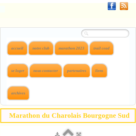
accueil
notre club
marathon 2023
trail cead
se loger
nous contacter
partenaires
liens
archives
Marathon du Charolais Bourgogne Sud