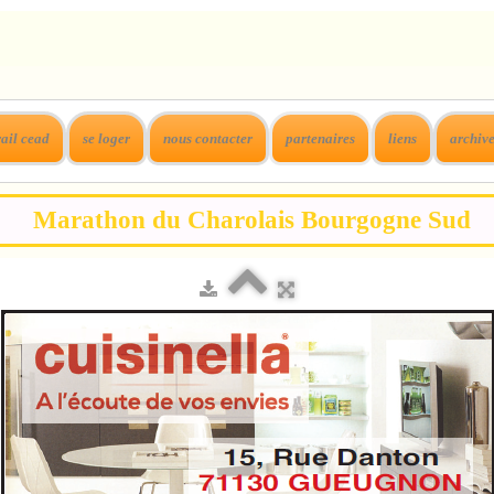
rail cead
se loger
nous contacter
partenaires
liens
archiv
Marathon du Charolais Bourgogne Sud