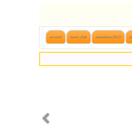
accueil
notre club
marathon 2023
t