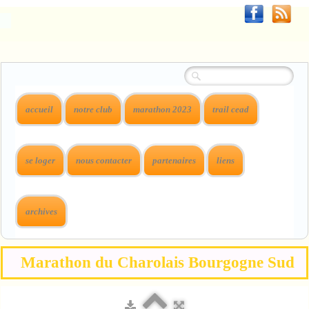
accueil
notre club
marathon 2023
trail cead
se loger
nous contacter
partenaires
liens
archives
Marathon du Charolais Bourgogne Sud