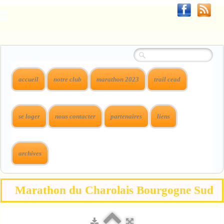
accueil
notre club
marathon 2023
trail cead
se loger
nous contacter
partenaires
liens
archives
Marathon du Charolais Bourgogne Sud