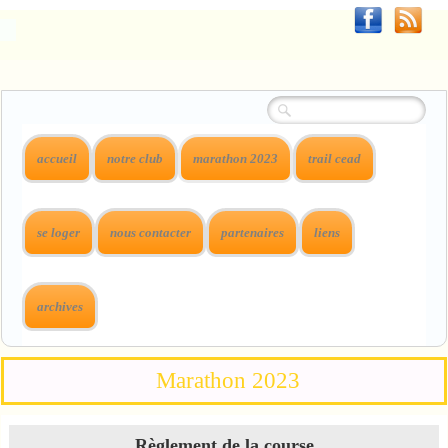
accueil
notre club
marathon 2023
trail cead
se loger
nous contacter
partenaires
liens
archives
Marathon 2023
Règlement de la course