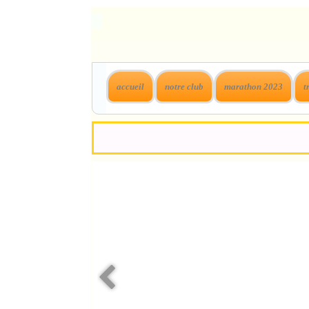
accueil
notre club
marathon 2023
t