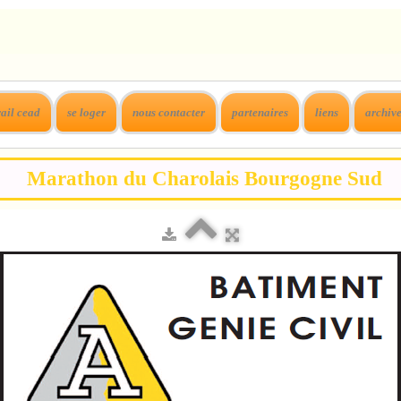
rail cead
se loger
nous contacter
partenaires
liens
archiv
Marathon du Charolais Bourgogne Sud