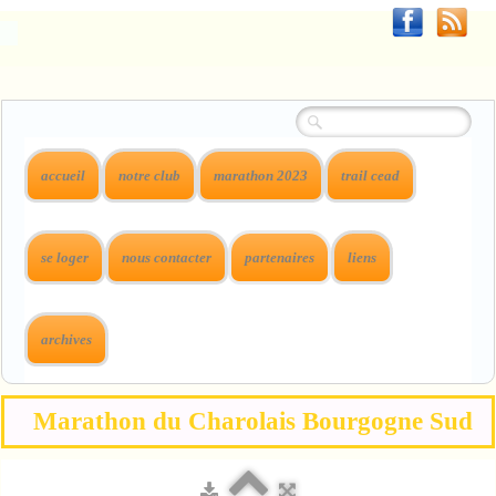
accueil
notre club
marathon 2023
trail cead
se loger
nous contacter
partenaires
liens
archives
Marathon du Charolais Bourgogne Sud