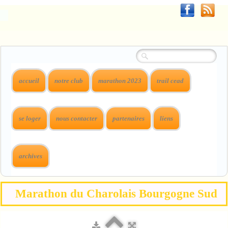
accueil
notre club
marathon 2023
trail cead
se loger
nous contacter
partenaires
liens
archives
Marathon du Charolais Bourgogne Sud