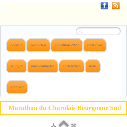
accueil
notre club
marathon 2023
trail cead
se loger
nous contacter
partenaires
liens
archives
Marathon du Charolais Bourgogne Sud